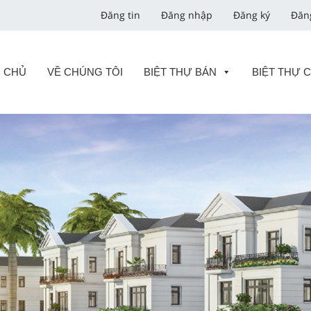
Đăng tin
Đăng nhập
Đăng ký
Đăn
 CHỦ
VỀ CHÚNG TÔI
BIỆT THỰ BÁN
BIỆT THỰ 