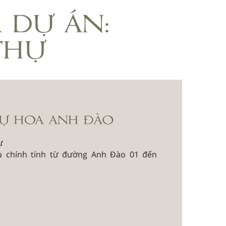
ự
 chính tính từ đường Anh Đào 01 đến