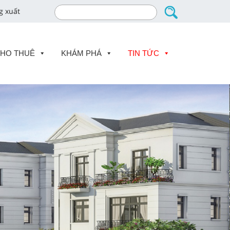
g xuất
CHO THUÊ
KHÁM PHÁ
TIN TỨC